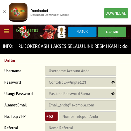
×
Dominobet
DOWNLOAD
Download Dominobet Mobile
HOME
E TERBARU JOKERCASH!! AKSES SELALU LINK RESMI KAMI : dom
INFO:
Daftar
POKER
SLOT GAME
IDN E-LOTTERY
Username
NEW
NEW
Password
SPORTBOOK
LIVE CASINO
IDNLIVE
Ulangi Password
NEW
Alamat Email
TOGEL
ESPORTS
ARCADE
No. Telp / HP
NEW
NEW
NEW
Referral
TEMBAK IKAN
IDNRAFFLE
IDNTRADE