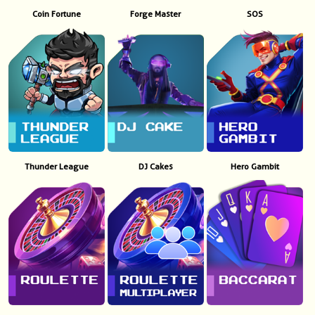
Coin Fortune
Forge Master
SOS
Thunder League
DJ Cakes
Hero Gambit