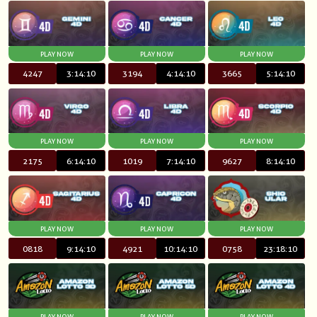
© Copyright 2026 d0mb3tinf.xyz - All right reserved | 18+
4247
3:14:9
3194
4:14:9
3665
5:14:9
2175
6:14:9
1019
7:14:9
9627
8:14:9
0818
9:14:9
4921
10:14:9
0758
23:18:9