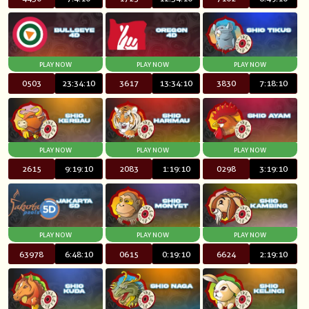
0503
23:34:9
3617
13:34:9
3830
7:18:9
2615
9:19:9
2083
1:19:9
0298
3:19:9
63978
6:48:9
0615
0:19:9
6624
2:19:9