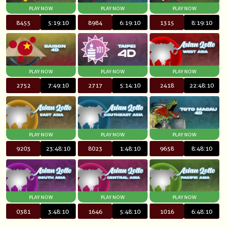
8455
5:19:9
8984
6:19:9
1315
8:19:9
2752
7:49:9
2717
5:14:9
2418
22:48:9
9203
23:48:9
8023
1:48:9
9658
8:48:9
0381
3:48:9
1646
5:48:9
1016
6:48:9