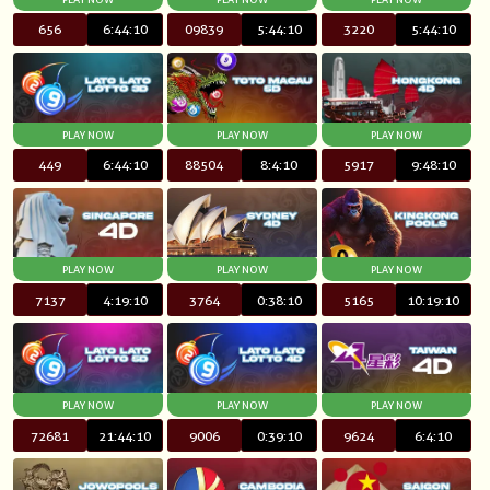
656
6:44:9
09839
5:44:9
3220
5:44:9
449
6:44:9
88504
8:4:9
5917
9:48:9
7137
4:19:9
3764
0:38:9
5165
10:19:9
72681
21:44:9
9006
0:39:9
9624
6:4:9