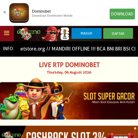
×
Dominobet
DOWNLOAD
Download Dominobet Mobile
HOME
// dominobetstore.org // MANDIRI OFFLINE !!! BCA BNI BRI 
INFO:
LIVE RTP DOMINOBET
POKER
SLOT GAME
IDN E-LOTTERY
Thursday, 06 August 2026
NEW
NEW
SPORTBOOK
LIVE CASINO
IDNLIVE
NEW
TOGEL
ESPORTS
ARCADE
NEW
NEW
NEW
TEMBAK IKAN
IDNRAFFLE
IDNTRADE